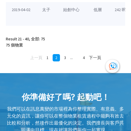
2019-04-02
太子
始創中心
低層
242 呎
Result 21 - 40, 全部: 75
75 個物業
上一頁
1
2
3
...
4
下一頁
你準備好了嗎? 起動吧！
我們可以在訊息萬變的市場裡為你整理實際、有意義、多
元化的資訊，讓你可以在整個物業租賃過程中能夠有效去
比較和分析，然後作出最優化的決定。我們擅長與客戶共
同邁向目標，現在就讓我們與你一起實現。