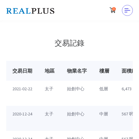
0
交易記錄
交易日期
地區
物業名字
樓層
面積約
2021-02-22
太子
始創中心
低層
6,473 呎
2020-12-24
太子
始創中心
中層
567 呎