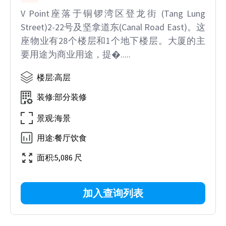
V Point座落于铜锣湾区登龙街 (Tang Lung
Street)2-22号及坚拿道东(Canal Road East)。这
座物业有28个楼层和1个地下楼层。大厦的主
要用途为商业用途，提�.....
楼层
:
高层
装修
:
部分装修
景观
:
海景
用途
:
餐厅饮食
面积
:
5,086 尺
加入查询列表