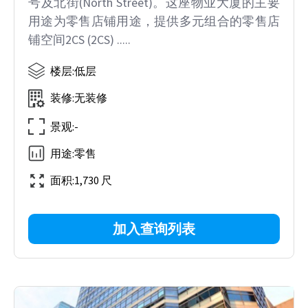
号及北街(North Street)。这座物业大厦的主要
用途为零售店铺用途，提供多元组合的零售店
铺空间2CS (2CS) .....
楼层
:
低层
装修
:
无装修
景观
:
-
用途
:
零售
面积
:
1,730 尺
加入查询列表