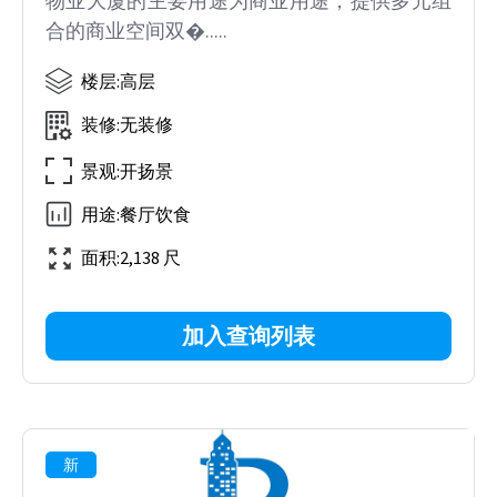
物业大厦的主要用途为商业用途，提供多元组
合的商业空间双�.....
楼层
:
高层
装修
:
无装修
景观
:
开扬景
用途
:
餐厅饮食
面积
:
2,138 尺
加入查询列表
新