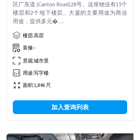
区广东道 (Canton Road)28号。这座物业有15个
楼层和2个地下楼层。大厦的主要用途为商业
用途，提供多元�.....
楼层
:
高层
装修
:
-
景观
:
城市景
用途
:
写字楼
面积
:
1,846 尺
加入查询列表