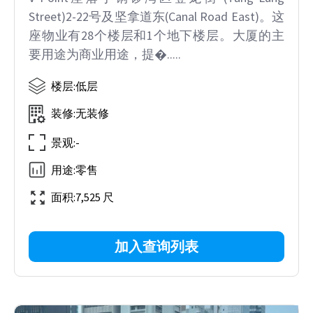
Street)2-22号及坚拿道东(Canal Road East)。这
座物业有28个楼层和1个地下楼层。大厦的主
要用途为商业用途，提�.....
楼层
:
低层
装修
:
无装修
景观
:
-
用途
:
零售
面积
:
7,525 尺
加入查询列表