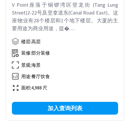
V Point座落于铜锣湾区登龙街 (Tang Lung
Street)2-22号及坚拿道东(Canal Road East)。这
座物业有28个楼层和1个地下楼层。大厦的主
要用途为商业用途，提�.....
楼层
:
高层
装修
:
部分装修
景观
:
海景
用途
:
餐厅饮食
面积
:
4,988 尺
加入查询列表