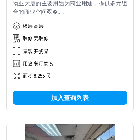
物业大厦的主要用途为商业用途，提供多元组
合的商业空间双�.....
楼层
:
高层
装修
:
无装修
景观
:
开扬景
用途
:
餐厅饮食
面积
:
8,255 尺
加入查询列表