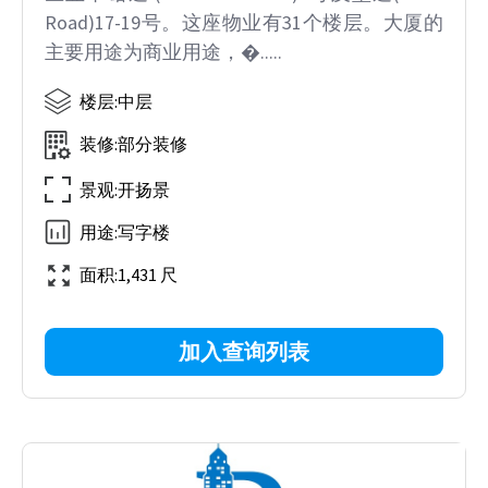
Road)17-19号。这座物业有31个楼层。大厦的
主要用途为商业用途，�.....
楼层
:
中层
装修
:
部分装修
景观
:
开扬景
用途
:
写字楼
面积
:
1,431 尺
加入查询列表