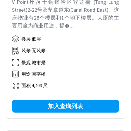
V Point座落于铜锣湾区登龙街 (Tang Lung
Street)2-22号及坚拿道东(Canal Road East)。这
座物业有28个楼层和1个地下楼层。大厦的主
要用途为商业用途，提�.....
楼层
:
低层
装修
:
无装修
景观
:
城市景
用途
:
写字楼
面积
:
4,403 尺
加入查询列表