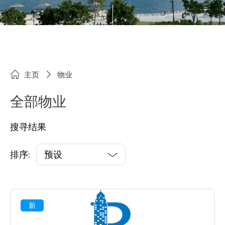
主页
物业
全部物业
搜寻结果
排序:
预设
新