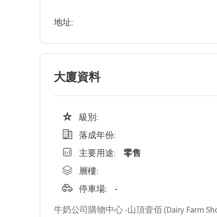
地址:
大廈資料
級別:
落成年份:
主要用途:
零售
層樓:
停車場:
-
牛奶公司購物中心 -山頂壹佰 (Dairy Farm Shop