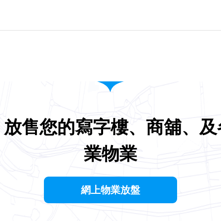
、放售您的寫字樓、商舖、及
業物業
網上物業放盤