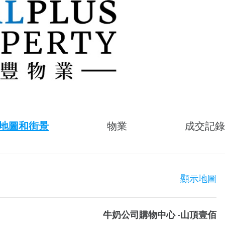
地圖和街景
物業
成交記錄
顯示地圖
牛奶公司購物中心 -山頂壹佰