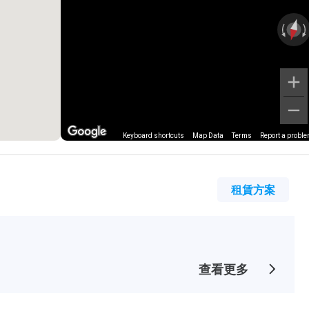
Keyboard shortcuts
Map Data
Terms
Report a probl
租賃方案
查看更多