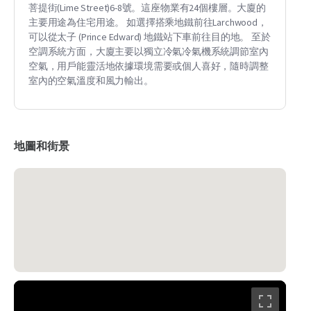
菩提街(Lime Street)6-8號。這座物業有24個樓層。大廈的
主要用途為住宅用途。 如選擇搭乘地鐵前往Larchwood，
可以從太子 (Prince Edward) 地鐵站下車前往目的地。 至於
空調系統方面，大廈主要以獨立冷氣冷氣機系統調節室內
空氣，用戶能靈活地依據環境需要或個人喜好，隨時調整
室內的空氣溫度和風力輸出。
地圖和街景