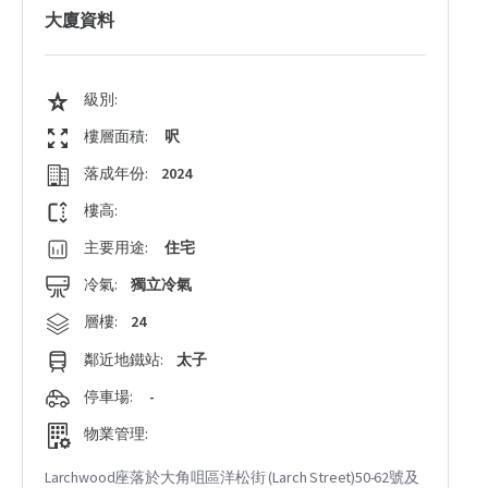
大廈資料
級別:
樓層面積:
呎
落成年份:
2024
樓高:
主要用途:
住宅
冷氣:
獨立冷氣
層樓:
24
鄰近地鐵站:
太子
停車場:
-
物業管理:
Larchwood座落於大角咀區洋松街 (Larch Street)50-62號及